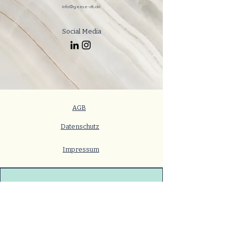
info@geese-dt.de
Social Media
AGB
Datenschutz
Impressum
Adresse
Im Kleifeld 23
31275 Lehrte
Deutschland