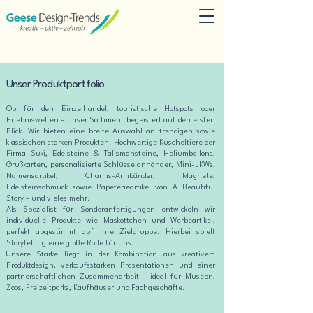
Unser Produktportfolio
Ob für den Einzelhandel, touristische Hotspots oder
Erlebniswelten – unser Sortiment begeistert auf den ersten
Blick. Wir bieten eine breite Auswahl an trendigen sowie
klassischen starken Produkten: Hochwertige Kuscheltiere der
Firma Suki, Edelsteine & Talismansteine, Heliumballons,
Grußkarten, personalisierte Schlüsselanhänger, Mini-LKWs,
Namensartikel, Charms-Armbänder, Magnete,
Edelsteinschmuck sowie Papeterieartikel von A Beautiful
Story – und vieles mehr.
Als Spezialist für Sonderanfertigungen entwickeln wir
individuelle Produkte wie Maskottchen und Werbeartikel,
perfekt abgestimmt auf Ihre Zielgruppe. Hierbei spielt
Storytelling eine große Rolle für uns.
Unsere Stärke liegt in der Kombination aus kreativem
Produktdesign, verkaufsstarken Präsentationen und einer
partnerschaftlichen Zusammenarbeit – ideal für Museen,
Zoos, Freizeitparks, Kaufhäuser und Fachgeschäfte.