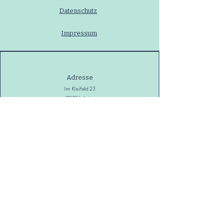
Datenschutz
Impressum
Adresse
Im Kleifeld 23
31275 Lehrte
Deutschland
Telefon
+49 5132 887483
E-Mail
info@geese-dt.de